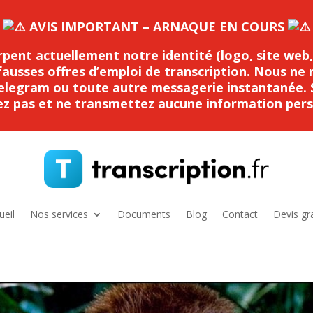
AVIS IMPORTANT – ARNAQUE EN COURS
rpent actuellement notre identité (logo, site web,
ausses offres d’emploi de transcription. Nous ne 
elegram ou toute autre messagerie instantanée. S
z pas et ne transmettez aucune information pers
ueil
Nos services
Documents
Blog
Contact
Devis gra