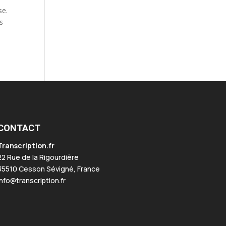
se.
s
CONTACT
Transcription.fr
22 Rue de la Rigourdière
35510 Cesson Sévigné, France
info@transcription.fr