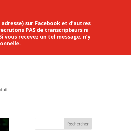
 adresse) sur Facebook et d’autres
recrutons PAS de transcripteurs ni
i vous recevez un tel message, n’y
onnelle.
tuit
Rechercher