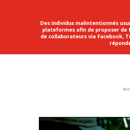
Des individus malintentionnés usu
plateformes afin de proposer de f
de collaborateurs via Facebook, T
réponde
Acc